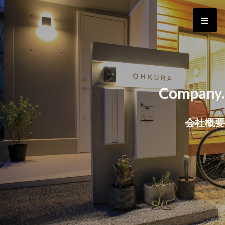
Skip
to
content
Company.
会社概要